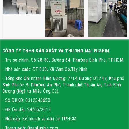
CÔNG TY TNHH SẢN XUẤT VÀ THƯƠNG MẠI FUSHIN
- Trụ sở chính: Số 28-30, Đường 64, Phường Bình Phú, TP.HCM.
- Nhà sản xuất: DT 833, Xã Vàm Cỏ,Tây Ninh.
- Tổng kho Chi nhánh Bình Dương: 7/14 Đường ĐT743, Khu phố
Bình Phước B, Phường An Phú, Thành phố Thuận An, Tỉnh Bình
Dương (Ngã tư Miễu Ông Cù).
- Số ĐKKD: 0312340650.
- ĐK lần đầu 24/06/2013.
- Nơi cấp: Kế hoạch và đầu tư TP.HCM
- Trang web: Onapfushin.com