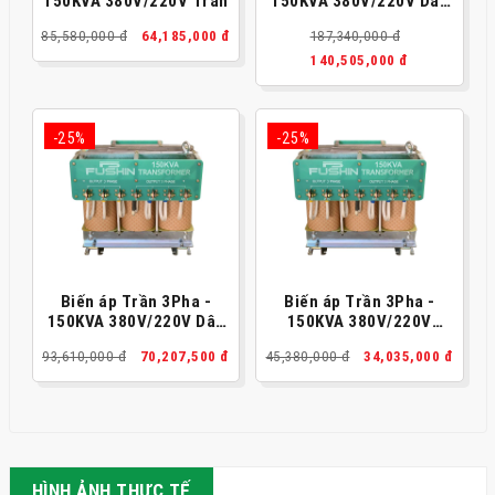
150KVA 380V/220V Trần
150KVA 380V/220V Dây
đồng
85,580,000 đ
64,185,000 đ
187,340,000 đ
140,505,000 đ
-25%
-25%
Biến áp Trần 3Pha -
Biến áp Trần 3Pha -
150KVA 380V/220V Dây
150KVA 380V/220V
đồng
Thông dụng
93,610,000 đ
70,207,500 đ
45,380,000 đ
34,035,000 đ
HÌNH ẢNH THỰC TẾ